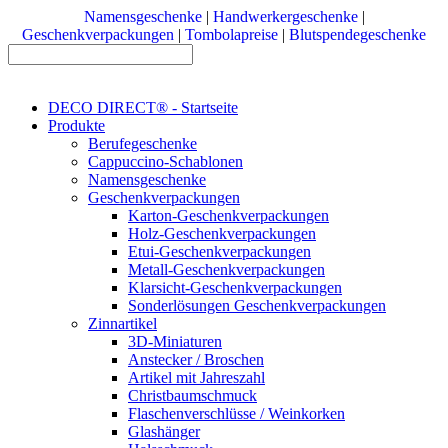
Namensgeschenke
|
Handwerkergeschenke
|
Geschenkverpackungen
|
Tombolapreise
|
Blutspendegeschenke
DECO DIRECT® - Startseite
Produkte
Berufegeschenke
Cappuccino-Schablonen
Namensgeschenke
Geschenkverpackungen
Karton-Geschenkverpackungen
Holz-Geschenkverpackungen
Etui-Geschenkverpackungen
Metall-Geschenkverpackungen
Klarsicht-Geschenkverpackungen
Sonderlösungen Geschenkverpackungen
Zinnartikel
3D-Miniaturen
Anstecker / Broschen
Artikel mit Jahreszahl
Christbaumschmuck
Flaschenverschlüsse / Weinkorken
Glashänger