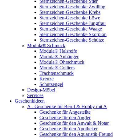
Sternzeichen-Geschenke Stier
Sternzeichen-Geschenke Zwilling
Sternzeichen-Geschenke Krebs
Sternzeichen-Geschenke Löwe
Sternzeichen-Geschenke Jungfrau
Sternzeichen-Geschenke Waage
Sternzeichen-Geschenke Skorpion
Sternzeichen-Geschenke Schütze
Modula® Schmuck
Modula® Halsreife
Modula® Anhänger
Modula® Ohrschmuck
Modula® Colliers
Trachtenschmuck
Kreuze
Schutzengel
Design-Möbel
Services
Geschenkideen
A - Geschenke für Beruf & Hobby mit A
Geschenke für Angestellte
Geschenke für den Angler
Geschenke für den Anwalt & Notar
Geschenke für den Apotheker
Geschenke für den Aquaristik-Freund