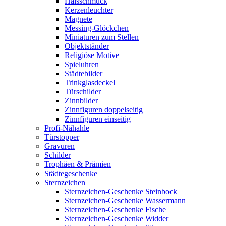
Halsschmuck
Kerzenleuchter
Magnete
Messing-Glöckchen
Miniaturen zum Stellen
Objektständer
Religiöse Motive
Spieluhren
Städtebilder
Trinkglasdeckel
Türschilder
Zinnbilder
Zinnfiguren doppelseitig
Zinnfiguren einseitig
Profi-Nähahle
Türstopper
Gravuren
Schilder
Trophäen & Prämien
Städtegeschenke
Sternzeichen
Sternzeichen-Geschenke Steinbock
Sternzeichen-Geschenke Wassermann
Sternzeichen-Geschenke Fische
Sternzeichen-Geschenke Widder