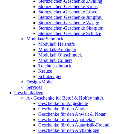
Sternzeichen-Geschenke Zwilling
Sternzeichen-Geschenke Krebs
Sternzeichen-Geschenke Löwe
Sternzeichen-Geschenke Jungfrau
Sternzeichen-Geschenke Waage
Sternzeichen-Geschenke Skorpion
Sternzeichen-Geschenke Schütze
Modula® Schmuck
Modula® Halsreife
Modula® Anhänger
Modula® Ohrschmuck
Modula® Colliers
Trachtenschmuck
Kreuze
Schutzengel
Design-Möbel
Services
Geschenkideen
A - Geschenke für Beruf & Hobby mit A
Geschenke für Angestellte
Geschenke für den Angler
Geschenke für den Anwalt & Notar
Geschenke für den Apotheker
Geschenke für den Aquaristik-Freund
Geschenke für den Archäologen