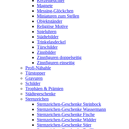
Kerzenleuchter
Magnete
Messing-Glöckchen
Miniaturen zum Stellen
Objektständer
Religiöse Motive
Spieluhren
Städtebilder
Trinkglasdeckel
Türschilder
Zinnbilder
Zinnfiguren doppelseitig
Zinnfiguren einseitig
Profi-Nähahle
Türstopper
Gravuren
Schilder
Trophäen & Prämien
Städtegeschenke
Sternzeichen
Sternzeichen-Geschenke Steinbock
Sternzeichen-Geschenke Wassermann
Sternzeichen-Geschenke Fische
Sternzeichen-Geschenke Widder
Sternzeichen-Geschenke Stier