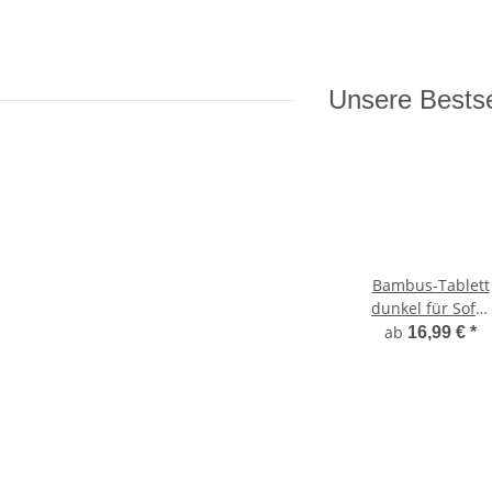
Unsere Bestse
Bambus-Tablett
dunkel für Sofa-
Armlehne,
ab
16,99 €
*
flexibel