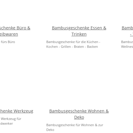
chenke Büro &
Bambusgeschenke Essen &
Bamb
eibwaren
Trinken
-
fürs Büro
Bambusgeschenke für die Küchen -
Bambusg
Kochen - Grillen - Braten - Backen
Wellnes
henke Werkzeug
Bambusgeschenke Wohnen &
Deko
Werkzeug für
ndwerker
Bambusgeschenke für Wohnen & zur
Deko