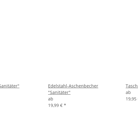
anitäter"
Edelstahl-Aschenbecher
Tasch
"Sanitäter"
ab
ab
19,95
19,99 €
*