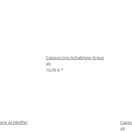
Cappuccino-Schablone Kreuz
ab
16,99 €
*
ne Arztkoffer
Cappu
ab