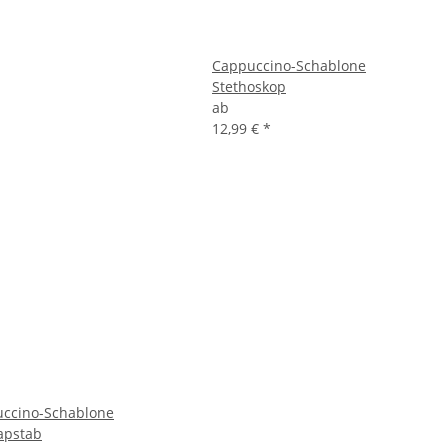
Cappuccino-Schablone
Stethoskop
ab
12,99 €
*
ccino-Schablone
apstab