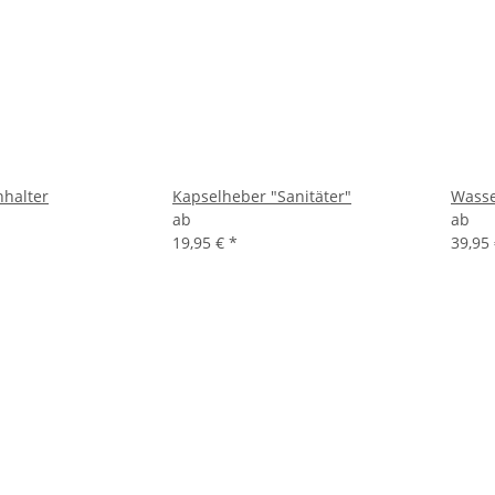
halter
Kapselheber "Sanitäter"
Wasse
ab
ab
19,95 €
*
39,95