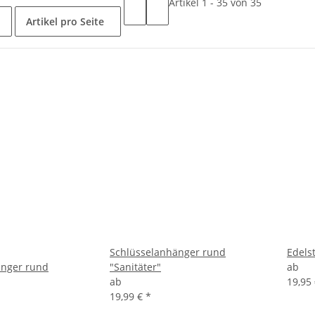
Artikel 1 - 35 von 35
Artikel pro Seite
Schlüsselanhänger rund
Edels
änger rund
"Sanitäter"
ab
ab
19,95
19,99 €
*