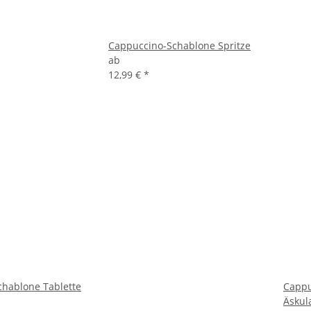
Cappuccino-Schablone Spritze
ab
12,99 €
*
hablone Tablette
Cappu
Äskul