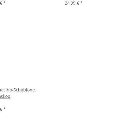
 €
*
24,99 €
*
ccino-Schablone
oskop
 €
*