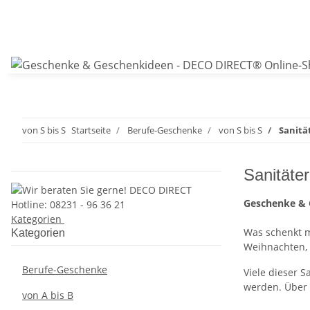
von S bis S
Startseite
Berufe-Geschenke
von S bis S
Sanitä
Sanitäter
Geschenke & 
Kategorien
Was schenkt m
Kategorien
Weihnachten, 
Berufe-Geschenke
Viele dieser 
werden. Über s
von A bis B