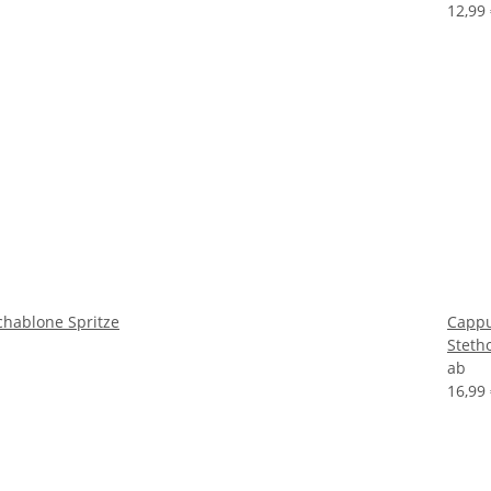
12,99
hablone Spritze
Cappu
Steth
ab
16,99