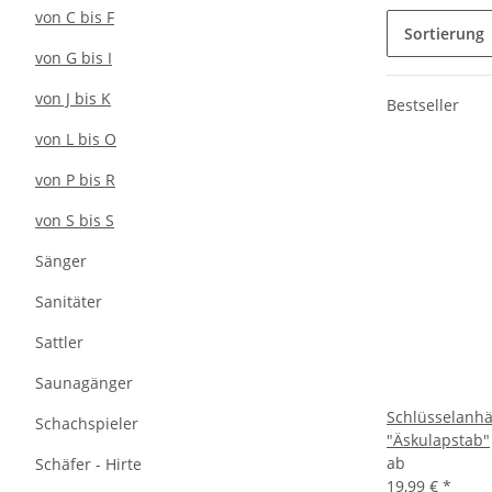
von C bis F
Sortierung
von G bis I
von J bis K
Bestseller
von L bis O
von P bis R
von S bis S
Sänger
Sanitäter
Sattler
Saunagänger
Schlüsselanh
Schachspieler
"Äskulapstab"
ab
Schäfer - Hirte
19,99 €
*