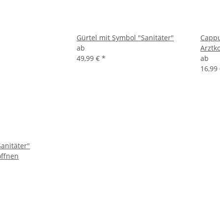
Gürtel mit Symbol "Sanitäter"
Cappu
ab
Arztko
49,99 €
*
ab
16,99
anitäter"
öffnen