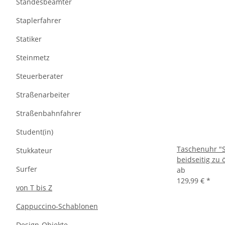
Standesbeamter
Staplerfahrer
Statiker
Steinmetz
Steuerberater
Straßenarbeiter
Straßenbahnfahrer
Student(in)
Taschenuhr "S
Stukkateur
beidseitig zu 
Surfer
ab
129,99 €
*
von T bis Z
Cappuccino-Schablonen
Design-Objekte