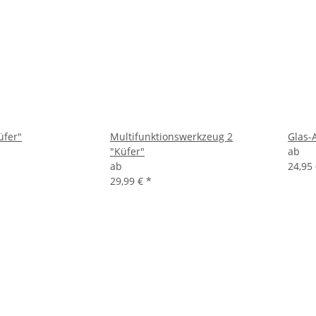
üfer"
Multifunktionswerkzeug 2
Glas-
"Küfer"
ab
ab
24,95
29,99 €
*