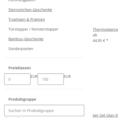
Sternzeichen-Geschenke
Trophäen & Prämien
Türstopper / Fensterstopper
Thermoskanne
ab
Bambus-Geschenke
44,95 €
*
Sonderposten
Preisklassen
EUR
EUR
Produktgruppe
6er-Set Glas-