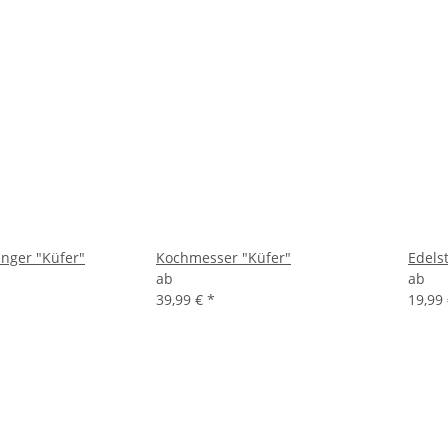
nger "Küfer"
Kochmesser "Küfer"
Edels
ab
ab
39,99 €
*
19,99