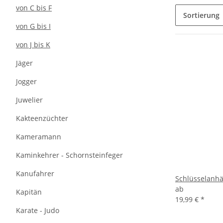
von C bis F
Sortierung
von G bis I
von J bis K
Jäger
Jogger
Juwelier
Kakteenzüchter
Kameramann
Kaminkehrer - Schornsteinfeger
Kanufahrer
Schlüsselanhä
ab
Kapitän
19,99 €
*
Karate - Judo