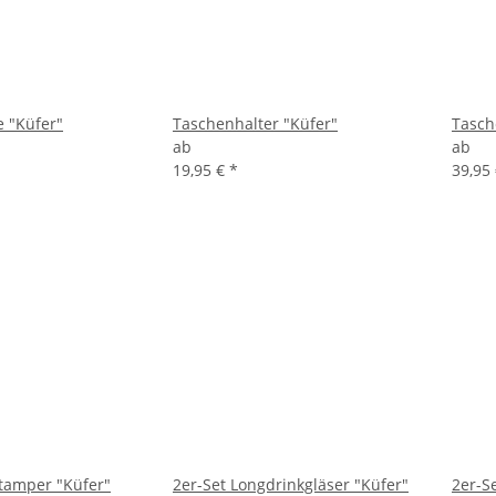
 "Küfer"
Taschenhalter "Küfer"
Tasch
ab
ab
19,95 €
*
39,95
Stamper "Küfer"
2er-Set Longdrinkgläser "Küfer"
2er-Se