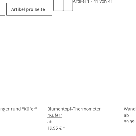
Artikel 1 - 41 von 41
Artikel pro Seite
nger rund "Küfer"
Blumentopf-Thermometer
Wandu
"Küfer"
ab
ab
39,99
19,95 €
*