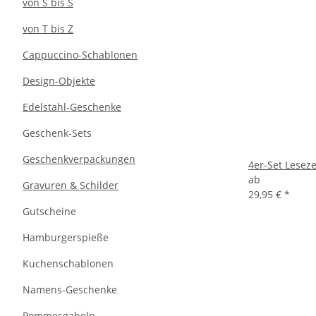
von S bis S
von T bis Z
Cappuccino-Schablonen
Design-Objekte
Edelstahl-Geschenke
Geschenk-Sets
Geschenkverpackungen
4er-Set Lesez
ab
Gravuren & Schilder
29,95 €
*
Gutscheine
Hamburgerspieße
Kuchenschablonen
Namens-Geschenke
Pommesgabeln