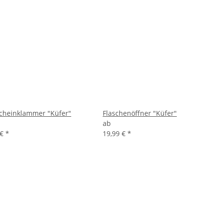
cheinklammer "Küfer"
Flaschenöffner "Küfer"
ab
 €
*
19,99 €
*