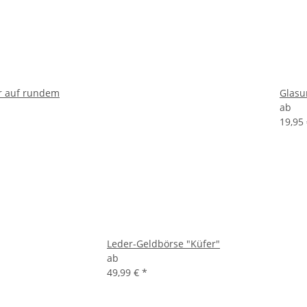
r auf rundem
Glasu
ab
19,95
Leder-Geldbörse "Küfer"
ab
49,99 €
*