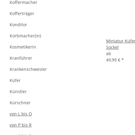
Koffermacher
Kofferträger
Konditor
Korbmacher(in)
Miniatur Küfe
Kosmetikerin
Sockel
ab
Kranführer
49,99 €
*
Krankenschwester
Küfer
Künstler
Kürschner
von L bis O
von P bis R