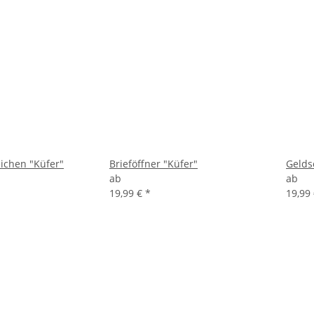
eichen "Küfer"
Brieföffner "Küfer"
Gelds
ab
ab
19,99 €
*
19,99