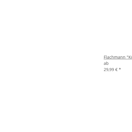
Flachmann "K
ab
29,99 €
*