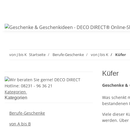
von J bis K
Startseite
Berufe-Geschenke
von J bis K
Küfer
Küfer
Geschenke & 
Kategorien
Was schenkt m
Kategorien
bestandenen P
Berufe-Geschenke
Viele dieser 
werden. Über s
von A bis B