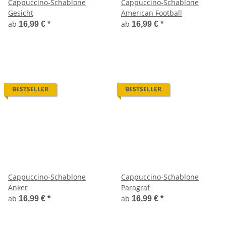
Cappuccino-Schablone
Cappuccino-Schablone
Gesicht
American Football
ab
ab
16,99 €
*
16,99 €
*
BESTSELLER
BESTSELLER
Cappuccino-Schablone
Cappuccino-Schablone
Anker
Paragraf
ab
ab
16,99 €
*
16,99 €
*