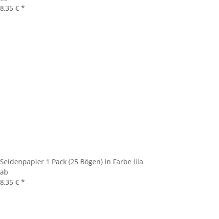
8,35 €
*
Seidenpapier 1 Pack (25 Bögen) in Farbe lila
ab
8,35 €
*