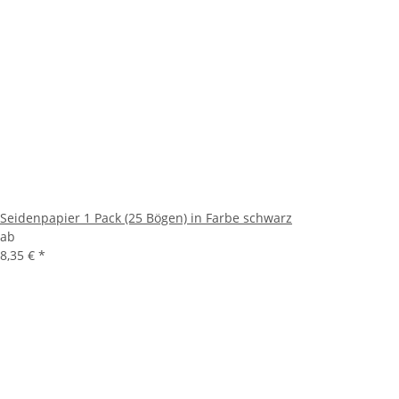
Seidenpapier 1 Pack (25 Bögen) in Farbe schwarz
ab
8,35 €
*