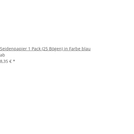
Seidenpapier 1 Pack (25 Bögen) in Farbe blau
ab
8,35 €
*