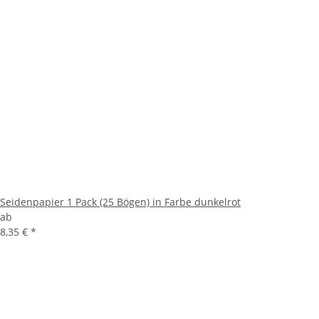
Seidenpapier 1 Pack (25 Bögen) in Farbe dunkelrot
ab
8,35 €
*