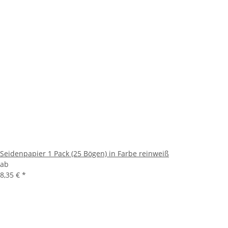
Seidenpapier 1 Pack (25 Bögen) in Farbe reinweiß
ab
8,35 €
*