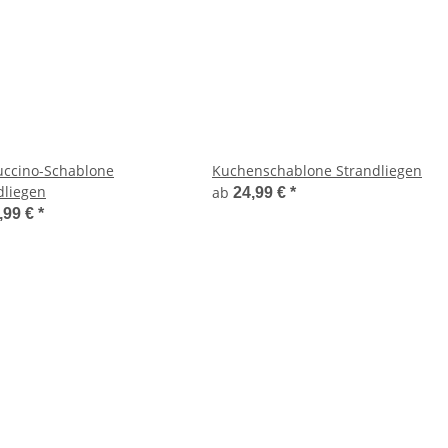
ccino-Schablone
Kuchenschablone Strandliegen
dliegen
ab
24,99 €
*
,99 €
*