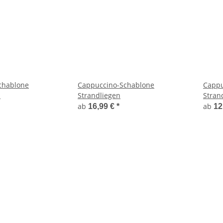
chablone
Cappuccino-Schablone
Cappu
m
Strandliegen
Stran
ab
ab
16,99 €
*
12