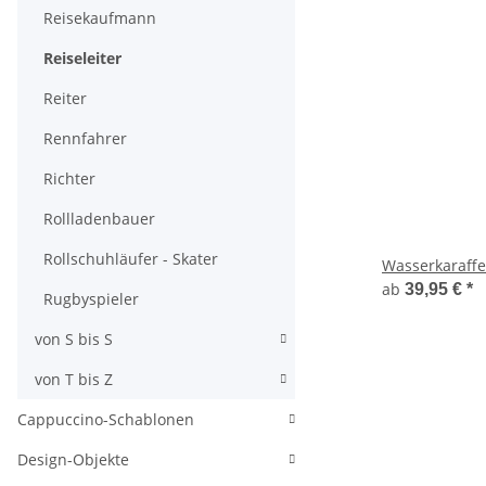
Reisekaufmann
Reiseleiter
Reiter
Rennfahrer
Richter
Rollladenbauer
Rollschuhläufer - Skater
Wasserkaraffe 
ab
39,95 €
*
Rugbyspieler
von S bis S
von T bis Z
Cappuccino-Schablonen
Design-Objekte