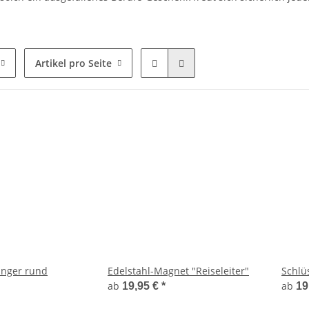
Artikel pro Seite
änger rund
Edelstahl-Magnet "Reiseleiter"
Schlü
ab
ab
19,95 €
*
19