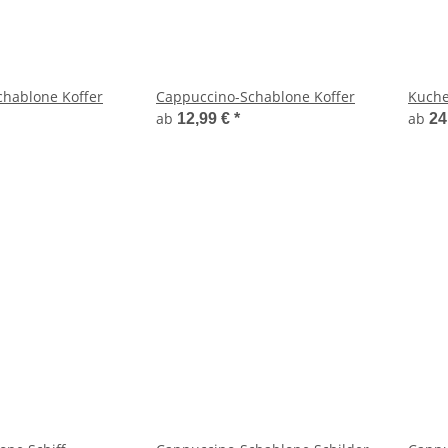
hablone Koffer
Cappuccino-Schablone Koffer
Kuche
ab
ab
12,99 €
*
24