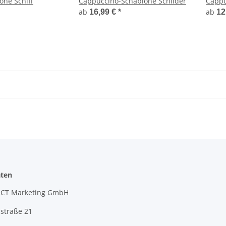
ne Schiff
Cappuccino-Schablone Schilder
Cappu
ab
ab
16,99 €
*
12
ten
CT Marketing GmbH
straße 21