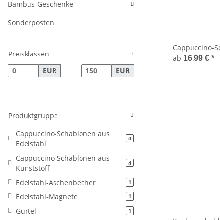
Bambus-Geschenke
Sonderposten
Cappuccino-Sc
Preisklassen
ab
16,99 €
*
EUR
EUR
Produktgruppe
Cappuccino-Schablonen aus
4
Edelstahl
Cappuccino-Schablonen aus
4
Kunststoff
Edelstahl-Aschenbecher
1
Edelstahl-Magnete
1
Gürtel
1