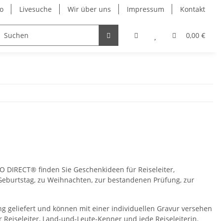
o
Livesuche
Wir über uns
Impressum
Kontakt
0,00 €
O DIRECT® finden Sie Geschenkideen für Reiseleiter,
Geburtstag, zu Weihnachten, zur bestandenen Prüfung, zur
g geliefert und können mit einer individuellen Gravur versehen
r Reiseleiter, Land-und-Leute-Kenner und jede Reiseleiterin.