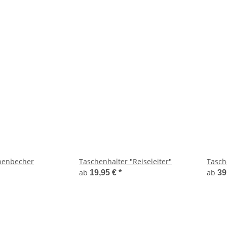
chenbecher
Taschenhalter "Reiseleiter"
Tasch
ab
ab
19,95 €
*
39