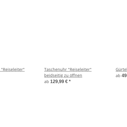
"Reiseleiter"
Taschenuhr "Reiseleiter"
Gürte
beidseitig zu öffnen
ab
49
ab
129,99 €
*