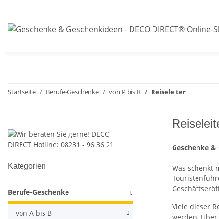
Startseite
Berufe-Geschenke
von P bis R
Reiseleiter
Reiseleit
Geschenke & G
Kategorien
Was schenkt m
Touristenführ
Geschäftserö
Berufe-Geschenke
Viele dieser 
von A bis B
werden. Über s