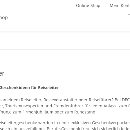
Online-Shop
Mein Kont
er
eschenkideen für Reiseleiter
an einem Reiseleiter, Reiseveranstalter oder Reiseführer? Bei DEC
er, Tourismusexperten und Fremdenführer für jeden Anlass: zum 
ffnung, zum Firmenjubiläum oder zum Ruhestand.
Reiseleitergeschenke werden in einer exklusiven Geschenkverpackun
olch ein ausgefallenes Berufe-Geschenk freut sich sicherlich jede