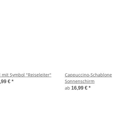
l mit Symbol "Reiseleiter"
Cappuccino-Schablone
Sonnenschirm
,99 €
*
ab
16,99 €
*