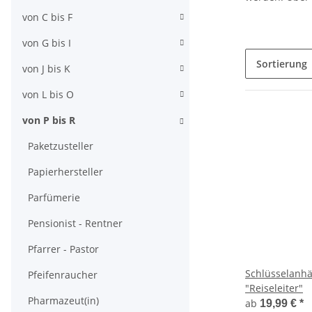
von C bis F
von G bis I
Sortierung
von J bis K
von L bis O
von P bis R
Paketzusteller
Papierhersteller
Parfümerie
Pensionist - Rentner
Pfarrer - Pastor
Schlüsselanh
Pfeifenraucher
"Reiseleiter"
Pharmazeut(in)
ab
19,99 €
*