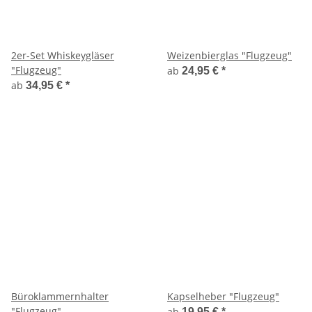
2er-Set Whiskeygläser
Weizenbierglas "Flugzeug"
"Flugzeug"
ab
24,95 €
*
ab
34,95 €
*
Büroklammernhalter
Kapselheber "Flugzeug"
"Flugzeug"
ab
19,95 €
*