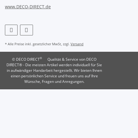
www.DECO-DIRECT.de
* Alle Preise inkl. gesetzlicher MwSt, zzgl.
Versand
®
© DECO DIRECT
Qualität & Service von DECO
DIRECT® - Die meisten Artikel werden individuell für Sie
in aufwändiger Handarbeit hergestellt. Wir bieten Ihnen
einen persönlichen Service und freuen uns auf Ihre
Wünsche, Fragen und Anregungen.