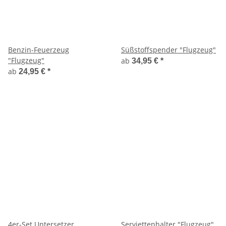
Benzin-Feuerzeug
Süßstoffspender "Flugzeug"
"Flugzeug"
ab
34,95 €
*
ab
24,95 €
*
4er-Set Untersetzer
Serviettenhalter "Flugzeug"