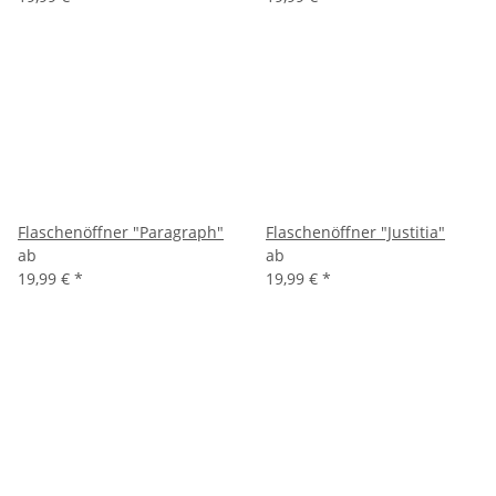
Flaschenöffner "Paragraph"
Flaschenöffner "Justitia"
ab
ab
19,99 €
*
19,99 €
*