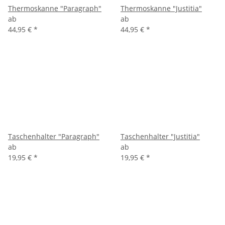
Thermoskanne "Paragraph"
Thermoskanne "Justitia"
ab
ab
44,95 €
*
44,95 €
*
Taschenhalter "Paragraph"
Taschenhalter "Justitia"
ab
ab
19,95 €
*
19,95 €
*