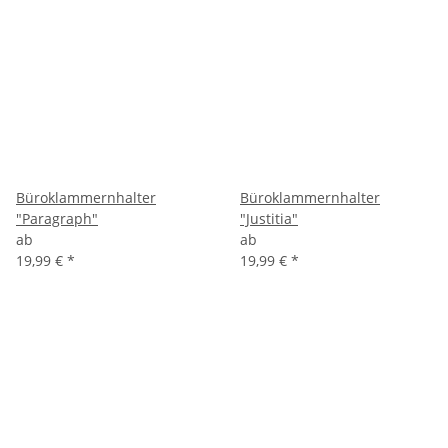
Büroklammernhalter
Büroklammernhalter
"Paragraph"
"Justitia"
ab
ab
19,99 €
*
19,99 €
*