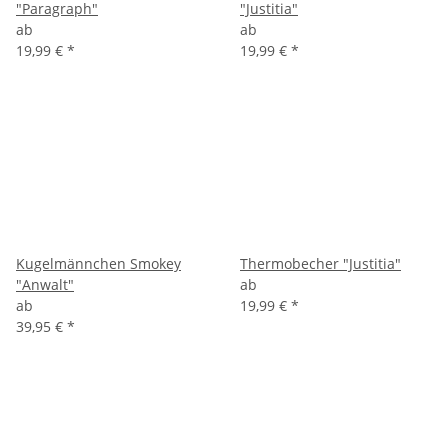
"Paragraph"
"Justitia"
ab
ab
19,99 €
*
19,99 €
*
Kugelmännchen Smokey
Thermobecher "Justitia"
"Anwalt"
ab
ab
19,99 €
*
39,95 €
*