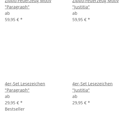
Zippo-Feuerzeug Motiv
Zippo-Feuerzeug Motiv
"Paragraph"
"Justitia"
ab
ab
59,95 €
*
59,95 €
*
4er-Set Lesezeichen
4er-Set Lesezeichen
"Paragraph"
"Justitia"
ab
ab
29,95 €
*
29,95 €
*
Bestseller