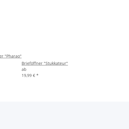
ner "Pharao"
Brieföffner "Stukkateur"
ab
19,99 €
*