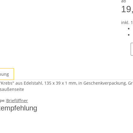
ab
19
inkl. 
bung
 "Krebs" aus Edelstahl, 135 x 39 x 1 mm, in Geschenkverpackung, Gr
saußenseite
Brieföffner
pe:
tempfehlung