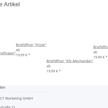
e Artikel
Brieföffner "Frisör"
Brieföff
ab
ab
riefträger"
19,99 €
*
19,99 €
*
Brieföffner "Kfz-Mechaniker"
ab
19,99 €
*
ten
CT Marketing GmbH
straße 21