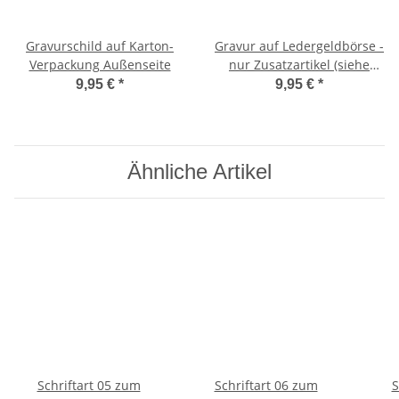
Gravurschild auf Karton-
Gravur auf Ledergeldbörse -
Verpackung Außenseite
nur Zusatzartikel (siehe
Artikelbeschreibung)
9,95 €
*
9,95 €
*
Ähnliche Artikel
Schriftart 05 zum
Schriftart 06 zum
S