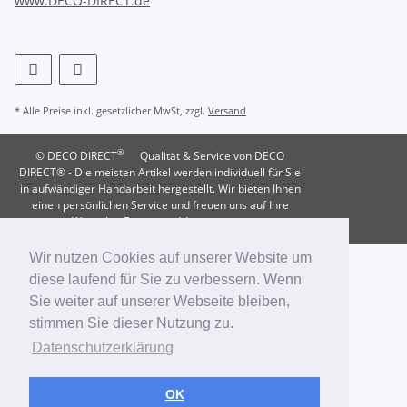
www.DECO-DIRECT.de
* Alle Preise inkl. gesetzlicher MwSt, zzgl.
Versand
®
© DECO DIRECT
Qualität & Service von DECO
DIRECT® - Die meisten Artikel werden individuell für Sie
in aufwändiger Handarbeit hergestellt. Wir bieten Ihnen
einen persönlichen Service und freuen uns auf Ihre
Wünsche, Fragen und Anregungen.
Wir nutzen Cookies auf unserer Website um
diese laufend für Sie zu verbessern. Wenn
Sie weiter auf unserer Webseite bleiben,
stimmen Sie dieser Nutzung zu.
Datenschutzerklärung
OK