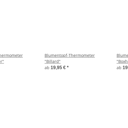
hermometer
Blumentopf-Thermometer
Blume
r"
"Billard"
"Boxh
ab
ab
19,95 €
*
19