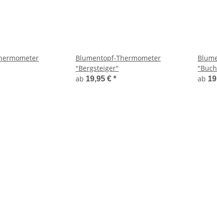
hermometer
Blumentopf-Thermometer
Blume
"Bergsteiger"
"Buch
ab
ab
19,95 €
*
19