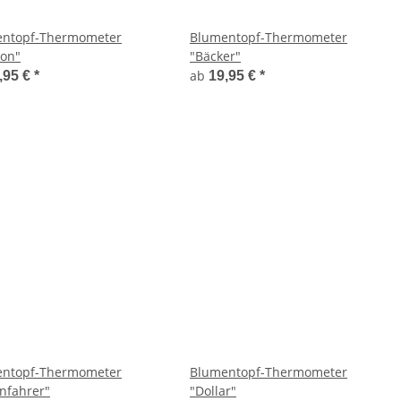
ntopf-Thermometer
Blumentopf-Thermometer
ion"
"Bäcker"
ab
,95 €
*
19,95 €
*
ntopf-Thermometer
Blumentopf-Thermometer
onfahrer"
"Dollar"