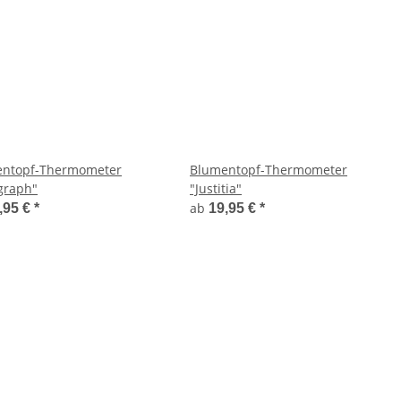
ntopf-Thermometer
Blumentopf-Thermometer
graph"
"Justitia"
ab
,95 €
*
19,95 €
*