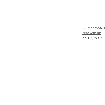
Blumentopf-T
"Basketball"
ab
19,95 €
*