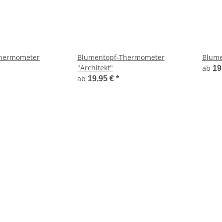
hermometer
Blumentopf-Thermometer
Blume
"Architekt"
ab
19
ab
19,95 €
*