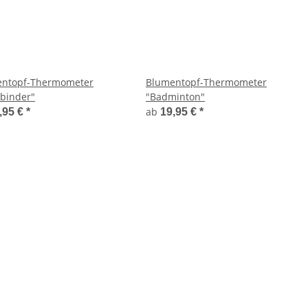
ntopf-Thermometer
Blumentopf-Thermometer
binder"
"Badminton"
ab
,95 €
*
19,95 €
*